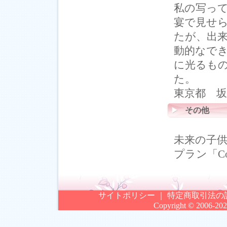
私の写っ
宴で見せ
たが、出
動的なで
に光るも
た。
東京都 坂
その他
未来の子
プラン「Co
サイトポリシー
｜
特定商取引法の
Copyright © 2006-
202