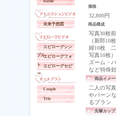
Rutile
価格
32,800円
未来予想図
商品構成
写真30枚
（新郎10
エピローグシン
婦10枚 
写真10枚
プル
エピローグフォ
ズーム・
ト
エピローグセピ
など特殊
ア
商品イメー
二人の写
Couple
やパーン
Trio
るプラン
先輩カップ